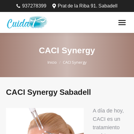
937278399
Prat de la Riba 91. Sabadell
CACI Synergy
Estás aquí:
Inicio
CACI Synergy
CACI Synergy Sabadell
A día de hoy,
CACI es un
tratamiento