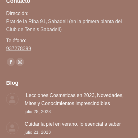
Contacto
Dirección:
Prat de la Riba 91, Sabadell (en la primera planta del
Club de Tennis Sabadell)
Teléfono:
937278399
Encuéntranos en:
Facebook
Instagram
page
page
opens
opens
Blog
in
in
Lecciones Cosméticas en 2023, Novedades,
new
new
Mitos y Conocimientos Imprescindibles
window
window
julio 28, 2023
Cuidar la piel en verano, lo esencial a saber
julio 21, 2023