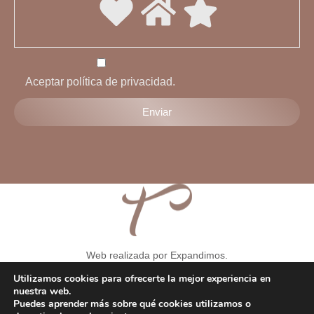
Aceptar política de privacidad.
Web realizada por Expandimos.
Aviso legal
-
Condiciones generales
-
Formulario de solicitud de
Utilizamos cookies para ofrecerte la mejor experiencia en
desentimiento
-
Política de privacidad
-
Política de cookies
-
nuestra web.
Puedes aprender más sobre qué cookies utilizamos o
Política de privacidad RRSS
-
Consentimiento Whatsapp
-