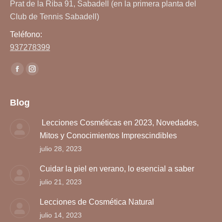
Prat de la Riba 91, Sabadell (en la primera planta del
Club de Tennis Sabadell)
Teléfono:
937278399
Encuéntranos en:
Facebook
Instagram
page
page
opens
opens
Blog
in
in
Lecciones Cosméticas en 2023, Novedades,
new
new
Mitos y Conocimientos Imprescindibles
window
window
julio 28, 2023
Cuidar la piel en verano, lo esencial a saber
julio 21, 2023
Lecciones de Cosmética Natural
julio 14, 2023