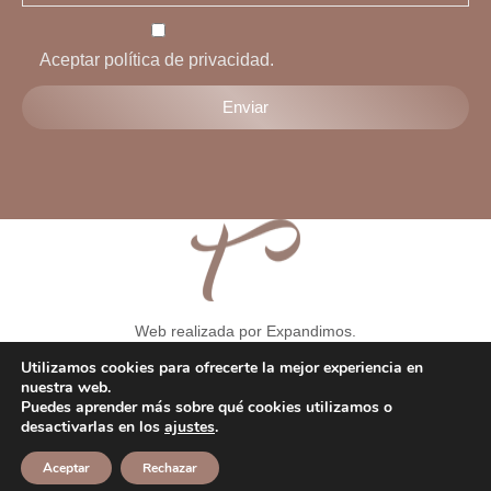
Aceptar política de privacidad.
Web realizada por Expandimos.
Aviso legal
-
Condiciones generales
-
Formulario de solicitud de
Utilizamos cookies para ofrecerte la mejor experiencia en
desentimiento
-
Política de privacidad
-
Política de cookies
-
nuestra web.
Puedes aprender más sobre qué cookies utilizamos o
Política de privacidad RRSS
-
Consentimiento Whatsapp
-
desactivarlas en los
ajustes
.
Consentimiento de tratamiento de datos
Aceptar
Rechazar