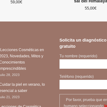
sal del Himalay
59,00
€
55,00
€
Solicita un diagnóstico
gratuito
Lecciones Cosméticas en
2023, Novedades, Mitos y
Tu nombre (requerido)
Conocimientos
Imprescindibles
julio 28, 2023
Teléfono (requerido)
Cuidar la piel en verano, lo
esencial a saber
julio 21, 2023
Por favor, prueba que e
humano seleccionando
l
Lecciones de Cosmética