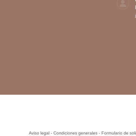
opens
opens
in
in
new
new
window
window
Aviso legal
-
Condiciones generales
-
Formulario de sol