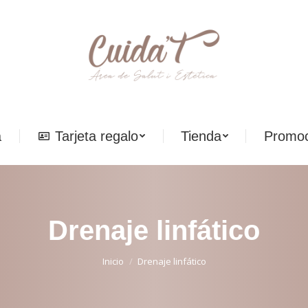
a
Tarjeta regalo
Tienda
Promoc
a
Tarjeta regalo
Tienda
Promoc
Drenaje linfático
Estás aquí:
Inicio
Drenaje linfático