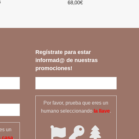
a
68,00
€
Regístrate para estar
informad@ de nuestras
promociones!
Por favor, prueba que eres un
humano seleccionando
la llave
.
res un
a casa
.