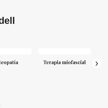
dell
teopatía
Terapia miofascial
s
D