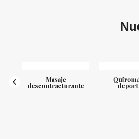
Nue
tes
Masaje
Quiroma
descontracturante
deport