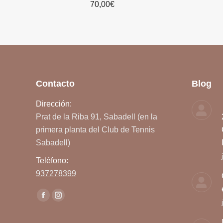
70,00
€
Contacto
Blog
Dirección:
Prat de la Riba 91, Sabadell (en la
primera planta del Club de Tennis
Sabadell)
Teléfono:
937278399
Encuéntranos en:
Facebook
Instagram
page
page