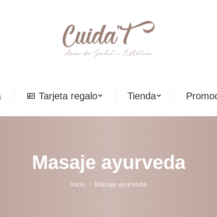
a
Tarjeta regalo
Tienda
Promoc
a
Tarjeta regalo
Tienda
Promoc
Masaje ayurveda
Estás aquí:
Inicio
Masaje ayurveda