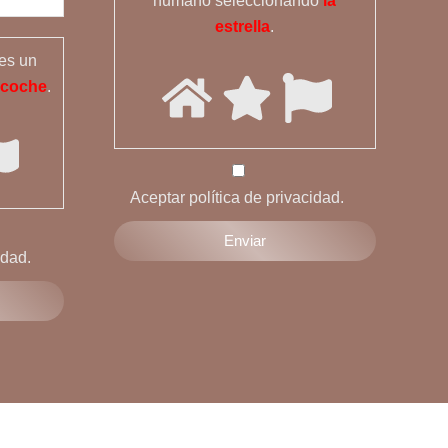
humano seleccionando
la
estrella
.
res un
 coche
.
Aceptar política de privacidad.
idad.