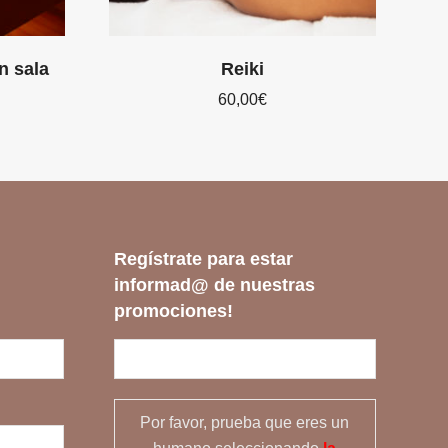
n sala
Reiki
60,00
€
Regístrate para estar
informad@ de nuestras
promociones!
Por favor, prueba que eres un