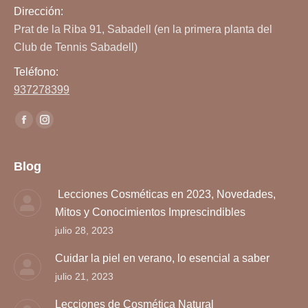
Dirección:
Prat de la Riba 91, Sabadell (en la primera planta del
Club de Tennis Sabadell)
Teléfono:
937278399
Encuéntranos en:
Facebook
Instagram
page
page
opens
opens
Blog
in
in
Lecciones Cosméticas en 2023, Novedades,
new
new
Mitos y Conocimientos Imprescindibles
window
window
julio 28, 2023
Cuidar la piel en verano, lo esencial a saber
julio 21, 2023
Lecciones de Cosmética Natural