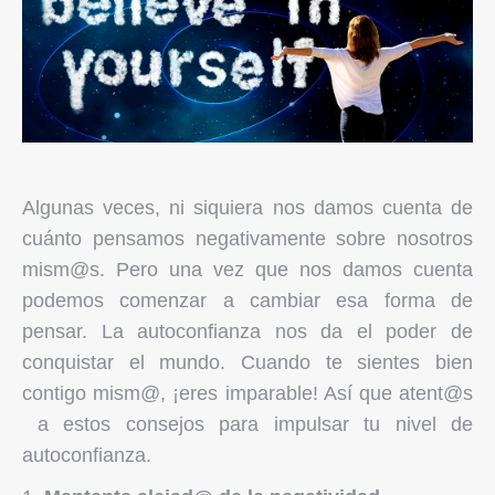
Algunas veces, ni siquiera nos damos cuenta de
cuánto pensamos negativamente sobre nosotros
mism@s. Pero una vez que nos damos cuenta
podemos comenzar a cambiar esa forma de
pensar. La autoconfianza nos da el poder de
conquistar el mundo. Cuando te sientes bien
contigo mism@, ¡eres imparable! Así que atent@s
a estos consejos para impulsar tu nivel de
autoconfianza.