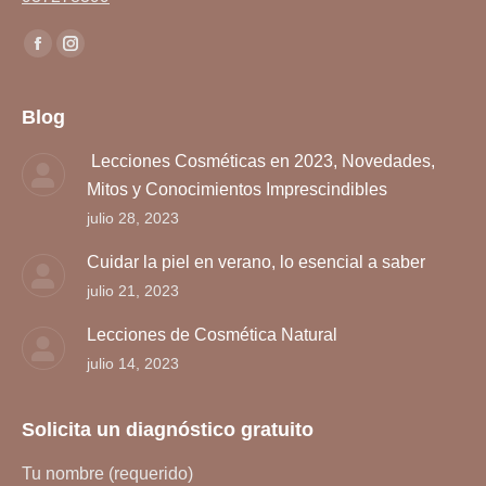
Encuéntranos en:
Facebook
Instagram
page
page
opens
opens
Blog
in
in
Lecciones Cosméticas en 2023, Novedades,
new
new
Mitos y Conocimientos Imprescindibles
window
window
julio 28, 2023
Cuidar la piel en verano, lo esencial a saber
julio 21, 2023
Lecciones de Cosmética Natural
julio 14, 2023
Solicita un diagnóstico gratuito
Tu nombre (requerido)