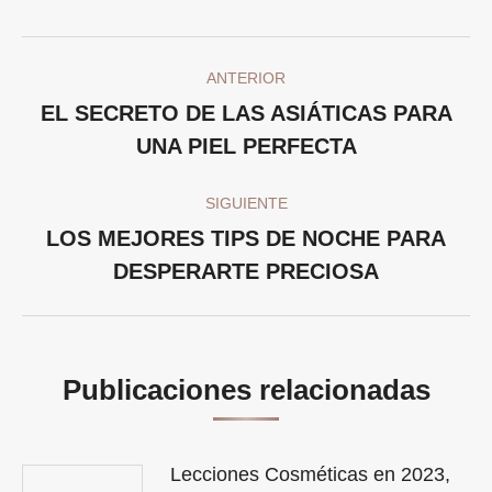
Facebook
Twitter
Pinterest
LinkedIn
Navegación
ANTERIOR
entre
EL SECRETO DE LAS ASIÁTICAS PARA
Publicación
publicaciones
UNA PIEL PERFECTA
anterior:
SIGUIENTE
LOS MEJORES TIPS DE NOCHE PARA
Publicación
DESPERARTE PRECIOSA
siguiente:
Publicaciones relacionadas
Lecciones Cosméticas en 2023,