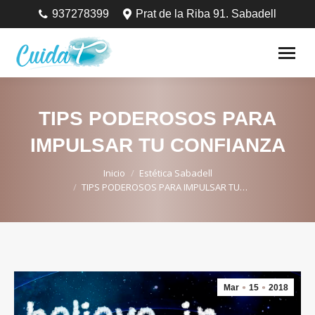
937278399
Prat de la Riba 91. Sabadell
TIPS PODEROSOS PARA
IMPULSAR TU CONFIANZA
Estás aquí:
Inicio
Estética Sabadell
TIPS PODEROSOS PARA IMPULSAR TU…
Mar
15
2018