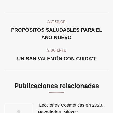
Facebook
Twitter
Pinterest
LinkedIn
Navegación
ANTERIOR
entre
PROPÓSITOS SALUDABLES PARA EL
Publicación
publicaciones
AÑO NUEVO
anterior:
SIGUIENTE
Publicación
UN SAN VALENTÍN CON CUIDA’T
siguiente:
Publicaciones relacionadas
Lecciones Cosméticas en 2023,
Novedades, Mitos y