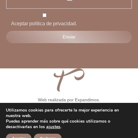
Aceptar política de privacidad.
Web realizada por Expandimos.
Aviso legal
-
Condiciones generales
-
Formulario de solicitud de
Utilizamos cookies para ofrecerte la mejor experiencia en
desentimiento
-
Política de privacidad
-
Política de cookies
-
nuestra web.
Puedes aprender más sobre qué cookies utilizamos o
Política de privacidad RRSS
-
Consentimiento Whatsapp
-
desactivarlas en los
ajustes
.
Consentimiento de tratamiento de datos