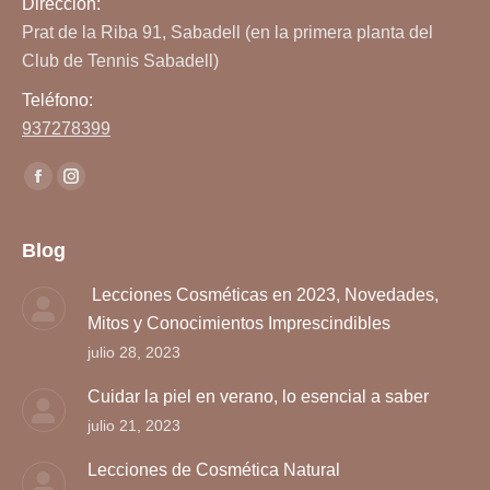
Dirección:
Prat de la Riba 91, Sabadell (en la primera planta del
Club de Tennis Sabadell)
Teléfono:
937278399
Encuéntranos en:
Facebook
Instagram
page
page
opens
opens
Blog
in
in
Lecciones Cosméticas en 2023, Novedades,
new
new
Mitos y Conocimientos Imprescindibles
window
window
julio 28, 2023
Cuidar la piel en verano, lo esencial a saber
julio 21, 2023
Lecciones de Cosmética Natural