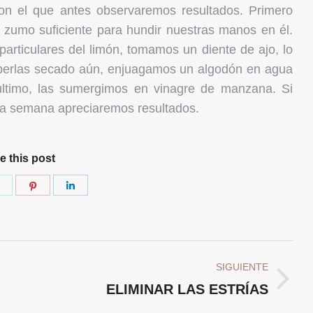
on el que antes observaremos resultados. Primero
zumo suficiente para hundir nuestras manos en él.
particulares del limón, tomamos un diente de ajo, lo
aberlas secado aún, enjuagamos un algodón en agua
último, las sumergimos en vinagre de manzana. Si
na semana apreciaremos resultados.
e this post
Share
Share
Share
on
on
on
ok
Twitter
Pinterest
LinkedIn
SIGUIENTE
Publicación
ELIMINAR LAS ESTRÍAS
siguiente: