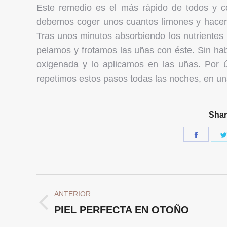
Este remedio es el más rápido de todos y c
debemos coger unos cuantos limones y hacer 
Tras unos minutos absorbiendo los nutrientes 
pelamos y frotamos las uñas con éste. Sin h
oxigenada y lo aplicamos en las uñas. Por 
repetimos estos pasos todas las noches, en u
Shar
Share
on
Facebo
Navegación
ANTERIOR
entre
Publicación
PIEL PERFECTA EN OTOÑO
publicaciones
anterior: