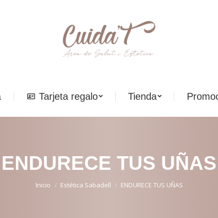
a
Tarjeta regalo
Tienda
Promoc
a
Tarjeta regalo
Tienda
Promoc
ENDURECE TUS UÑAS
Estás aquí:
Inicio
Estética Sabadell
ENDURECE TUS UÑAS