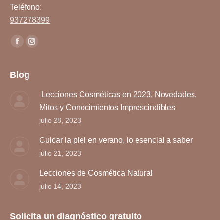
Teléfono:
937278399
Encuéntranos en:
Facebook
Instagram
page
page
opens
opens
Blog
in
in
Lecciones Cosméticas en 2023, Novedades,
new
new
Mitos y Conocimientos Imprescindibles
window
window
julio 28, 2023
Cuidar la piel en verano, lo esencial a saber
julio 21, 2023
Lecciones de Cosmética Natural
julio 14, 2023
Solicita un diagnóstico gratuito