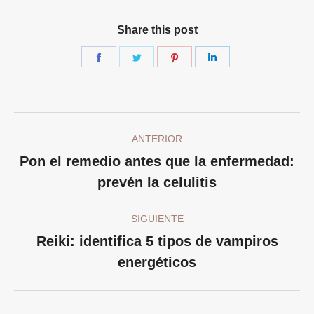
Share this post
Share
Share
Share
Share
on
on
on
on
Facebook
Twitter
Pinterest
LinkedIn
Navegación
ANTERIOR
entre
Pon el remedio antes que la enfermedad:
Publicación
publicaciones
prevén la celulitis
anterior:
SIGUIENTE
Reiki: identifica 5 tipos de vampiros
Publicación
energéticos
siguiente: