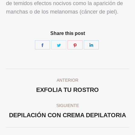
de temidos efectos nocivos como la aparición de
manchas o de los melanomas (cáncer de piel).
Share this post
Share
Share
Share
Share
on
on
on
on
Facebook
Twitter
Pinterest
LinkedIn
Navegación
ANTERIOR
entre
Publicación
EXFOLIA TU ROSTRO
publicaciones
anterior:
SIGUIENTE
Publicación
DEPILACIÓN CON CREMA DEPILATORIA
siguiente: