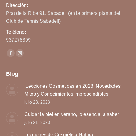
Dirección:
Prat de la Riba 91, Sabadell (en la primera planta del
Club de Tennis Sabadell)
Teléfono:
937278399
Encuéntranos en:
Facebook
Instagram
page
page
opens
opens
Blog
in
in
Lecciones Cosméticas en 2023, Novedades,
new
new
Mitos y Conocimientos Imprescindibles
window
window
julio 28, 2023
Cuidar la piel en verano, lo esencial a saber
julio 21, 2023
Lecciones de Cosmética Natural