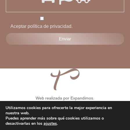
Aceptar política de privacidad.
Web realizada por Expandimos.
Aviso legal
-
Condiciones generales
-
Formulario de solicitud de
Utilizamos cookies para ofrecerte la mejor experiencia en
desentimiento
-
Política de privacidad
-
Política de cookies
-
nuestra web.
Puedes aprender más sobre qué cookies utilizamos o
Política de privacidad RRSS
-
Consentimiento Whatsapp
-
desactivarlas en los
ajustes
.
Consentimiento de tratamiento de datos