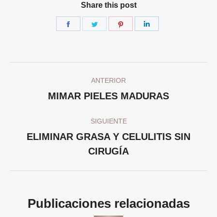
Share this post
Share
Share
Share
Share
on
on
on
on
Facebook
Twitter
Pinterest
LinkedIn
Navegación
ANTERIOR
entre
Publicación
MIMAR PIELES MADURAS
publicaciones
anterior:
SIGUIENTE
ELIMINAR GRASA Y CELULITIS SIN
Publicación
CIRUGÍA
siguiente:
Publicaciones relacionadas