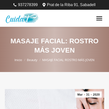
937278399
Prat de la Riba 91. Sabadell
MASAJE FACIAL: ROSTRO
MÁS JOVEN
Estás aquí:
Inicio
Beauty
MASAJE FACIAL: ROSTRO MÁS JOVEN
Mar
31
2020