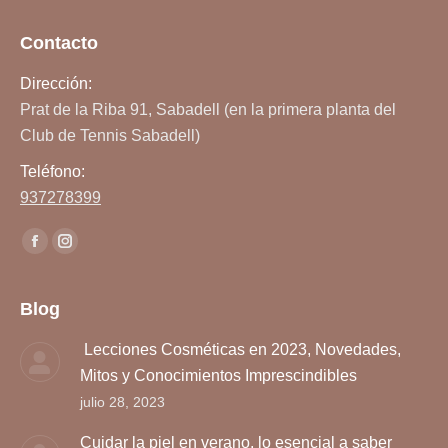
Contacto
Dirección:
Prat de la Riba 91, Sabadell (en la primera planta del
Club de Tennis Sabadell)
Teléfono:
937278399
Encuéntranos en:
Facebook
Instagram
page
page
opens
opens
Blog
in
in
Lecciones Cosméticas en 2023, Novedades,
new
new
Mitos y Conocimientos Imprescindibles
window
window
julio 28, 2023
Cuidar la piel en verano, lo esencial a saber