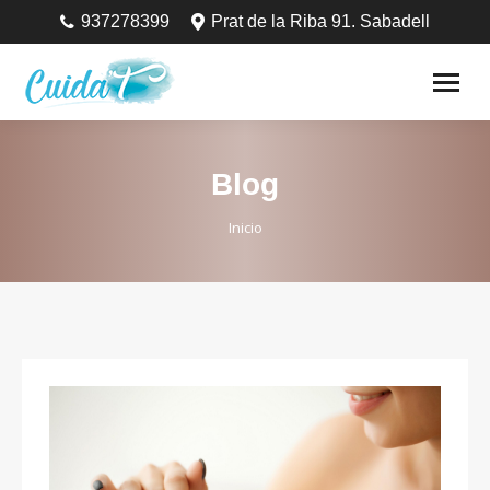
937278399
Prat de la Riba 91. Sabadell
Blog
Estás aquí:
Inicio