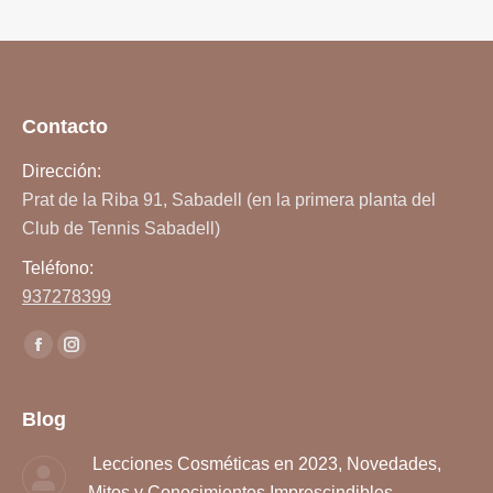
Contacto
Dirección:
Prat de la Riba 91, Sabadell (en la primera planta del
Club de Tennis Sabadell)
Teléfono:
937278399
Encuéntranos en:
Facebook
Instagram
page
page
opens
opens
Blog
in
in
Lecciones Cosméticas en 2023, Novedades,
new
new
Mitos y Conocimientos Imprescindibles