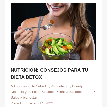
NUTRICIÓN: CONSEJOS PARA TU
DIETA DETOX
Adelgazamiento Sabadell
,
Alimentación
,
Beauty
,
Dietética y nutrición Sabadell
,
Estética Sabadell
,
Salud y bienestar
Por
admin
enero 14, 2022